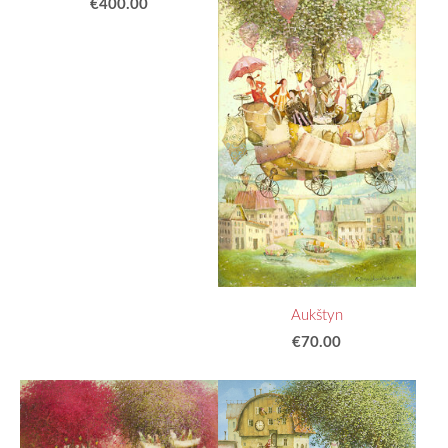
€400.00
Aukštyn
€70.00