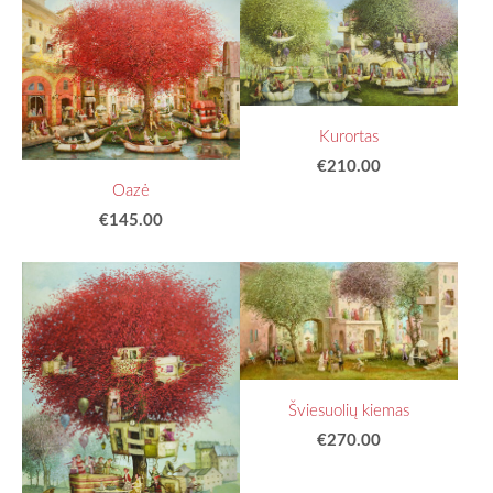
Kurortas
€210.00
Oazė
€145.00
Šviesuolių kiemas
€270.00