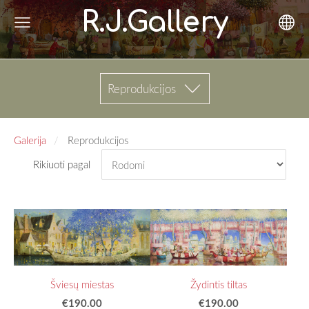
R.J.Gallery
Reprodukcijos
Galerija
Reprodukcijos
Rikiuoti pagal
Šviesų miestas
Žydintis tiltas
€190.00
€190.00