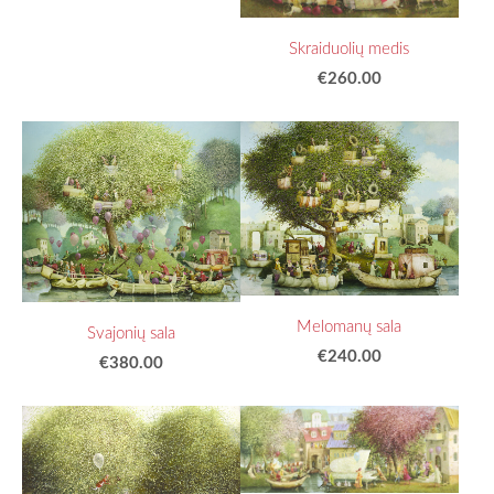
Skraiduolių medis
€260.00
Melomanų sala
Svajonių sala
€240.00
€380.00