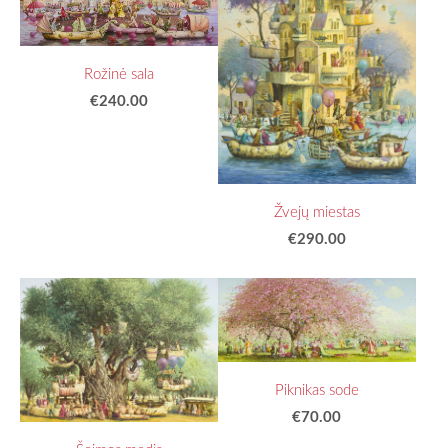
Rožinė sala
€240.00
Žvejų miestas
€290.00
Piknikas sode
€70.00