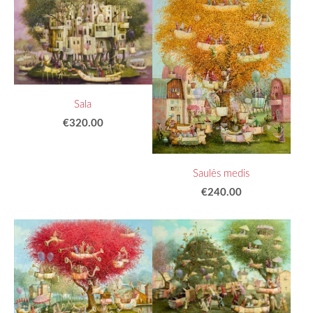
Sala
€320.00
Saulės medis
€240.00