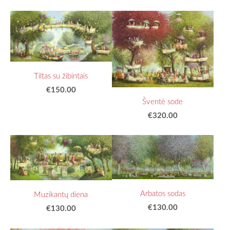
Tiltas su žibintais
€150.00
Šventė sode
€320.00
Arbatos sodas
Muzikantų diena
€130.00
€130.00