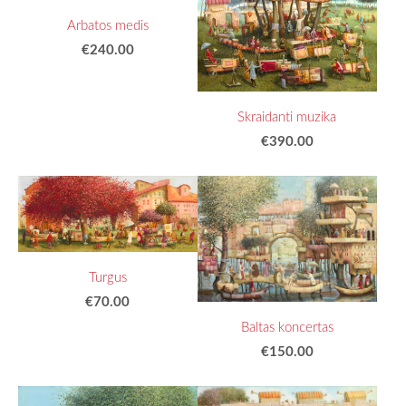
Arbatos medis
€240.00
Skraidanti muzika
€390.00
Turgus
€70.00
Baltas koncertas
€150.00