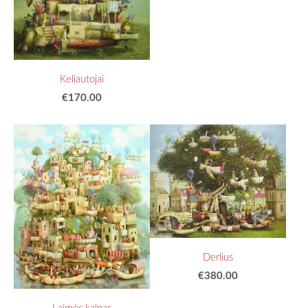
Keliautojai
€170.00
Derlius
€380.00
Laimės kalnas