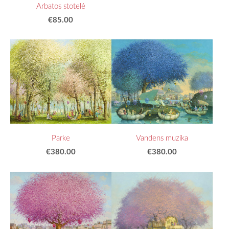
Arbatos stotelė
€85.00
Parke
Vandens muzika
€380.00
€380.00