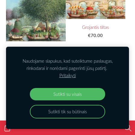
Grojantis tiltas
€70.00
Muzikos sala
€240.00
Naudojame slapukus, kad suteiktume paslaugas,
rinkodarai ir norėdami pagerinti jūsų patirtį.
Pritaikyti
Sutikti su visais
Koncertas
€70.00
Sutikti tik su būtinais