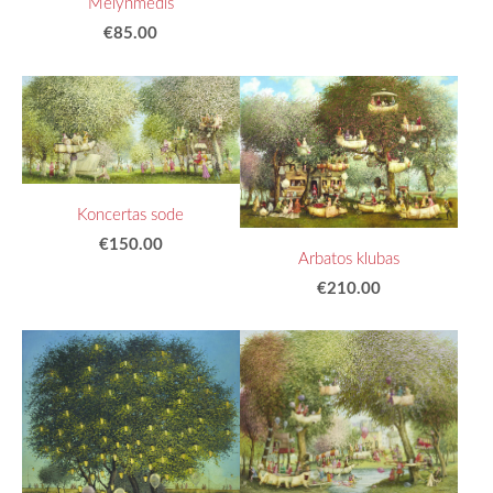
Mėlynmedis
€85.00
Koncertas sode
€150.00
Arbatos klubas
€210.00