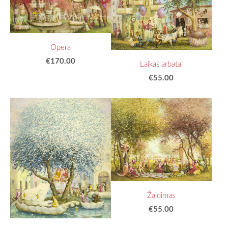
Opera
€170.00
Laikas arbatai
€55.00
Žaidimas
€55.00