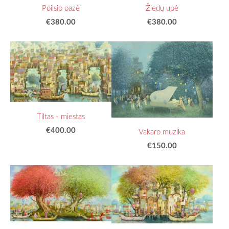
Poilsio oazė
Žiedų upė
€380.00
€380.00
Tiltas - miestas
€400.00
Vakaro muzika
€150.00