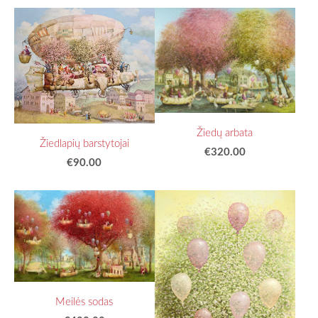
Žiedų arbata
Žiedlapių barstytojai
€320.00
€90.00
Meilės sodas