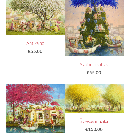
Ant kalno
€55.00
Svajonių kalnas
€55.00
Šviesos muzika
€150.00