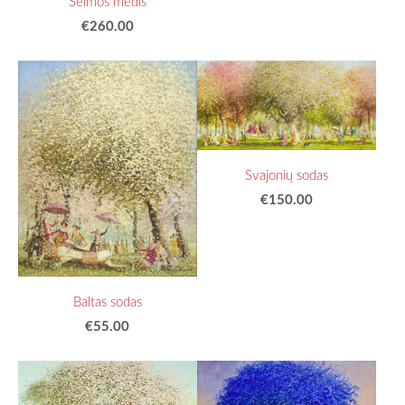
Šeimos medis
€260.00
Svajonių sodas
€150.00
Baltas sodas
€55.00