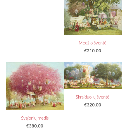
Medžio šventė
€210.00
Skraiduolių šventė
€320.00
Svajonių medis
€380.00