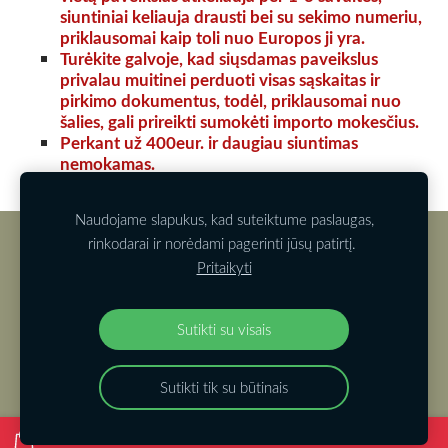
siuntiniai keliauja drausti bei su sekimo numeriu,
priklausomai kaip toli nuo Europos ji yra.
Turėkite galvoje, kad siųsdamas paveikslus
privalau muitinei perduoti visas sąskaitas ir
pirkimo dokumentus, todėl, priklausomai nuo
šalies, gali prireikti sumokėti importo mokesčius.
Perkant už 400eur. ir daugiau siuntimas
nemokamas.
Naudojame slapukus, kad suteiktume paslaugas,
rinkodarai ir norėdami pagerinti jūsų patirtį.
Slapukai
Pritaikyti
Pristatymas
Pirkimas
Sutikti su visais
Sutikti tik su būtinais