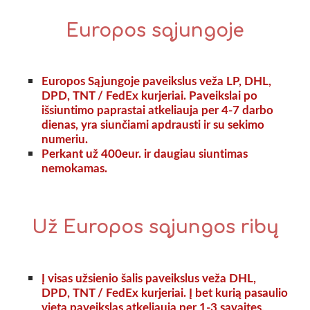
Europos sąjungoje
Europos Sąjungoje paveikslus veža LP, DHL,
DPD,
TNT / FedEx
kurjeriai. Paveikslai po
išsiuntimo paprastai atkeliauja per 4-7 darbo
dienas, yra siunčiami apdrausti ir su sekimo
numeriu.
Perkant už 400eur. ir daugiau siuntimas
nemokamas.
Už Europos sąjungos ribų
Į visas užsienio šalis paveikslus veža DHL,
DPD,
TNT / FedEx
kurjeriai. Į bet kurią pasaulio
vietą paveikslas atkeliauja per 1-3 savaites,