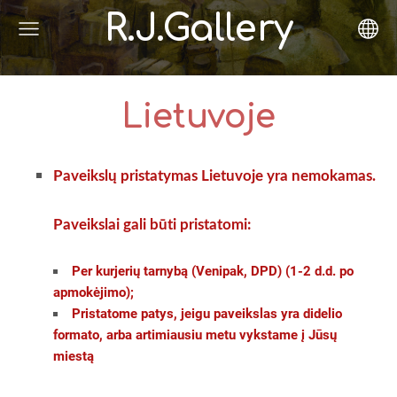
R.J.Gallery
Lietuvoje
Paveikslų pristatymas Lietuvoje yra nemokamas.
Paveikslai gali būti pristatomi:
Per kurjerių tarnybą (Venipak, DPD) (1-2 d.d. po
apmokėjimo);
Pristatome patys, jeigu paveikslas yra didelio
formato, arba artimiausiu metu vykstame į Jūsų
miestą