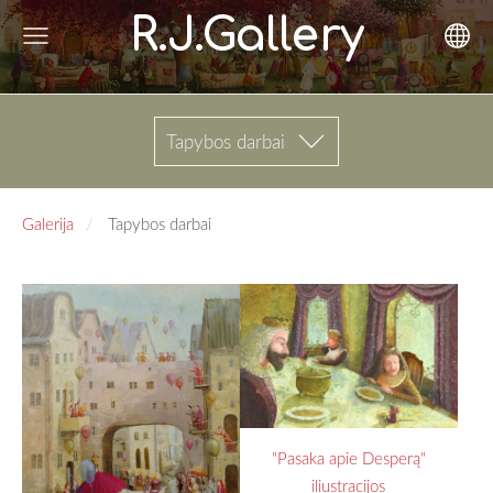
R.J.Gallery
Tapybos darbai
Galerija
Tapybos darbai
"Pasaka apie Desperą"
iliustracijos