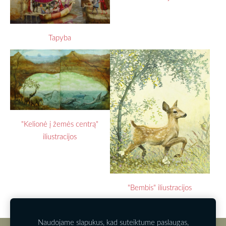
Tapyba
"Kelionė į žemės centrą"
iliustracijos
"Bembis" iliustracijos
Naudojame slapukus, kad suteiktume paslaugas,