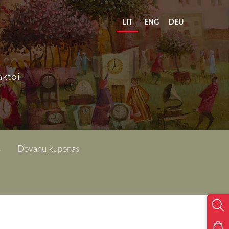
LIT
ENG
DEU
ktai
s
Dovanų kuponas