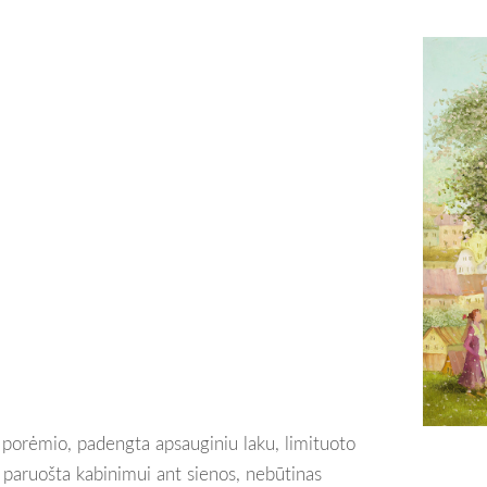
porėmio, padengta apsauginiu laku, limituoto
ai paruošta kabinimui ant sienos, nebūtinas