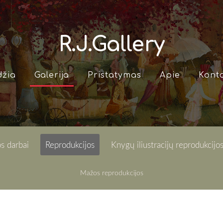
R.J.Gallery
džia
Galerija
Pristatymas
Apie
Konta
s darbai
Reprodukcijos
Knygų iliustracijų reprodukcijo
Mažos reprodukcijos