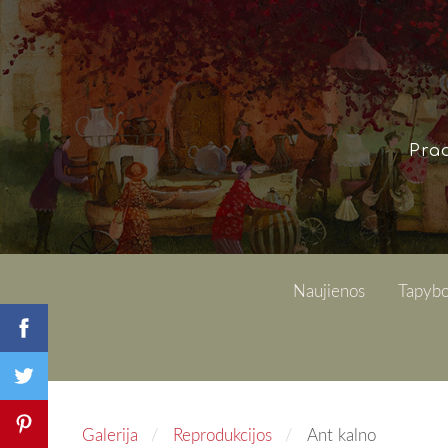
Pra
Naujienos
Tapybo
Galerija
Reprodukcijos
Ant kalno