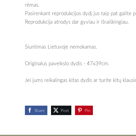
rėmas.
Pasirenkant reprodukcijos dydį jus taip pat galite p
Reprodukcija atrodys dar gyviau ir išraiškingiau.
Siuntimas Lietuvoje nemokamas.
Originalus paveikslo dydis - 47x39cm.
Jei jums reikalingas kitas dydis ar turite kitų klau
Share
Post
Pin