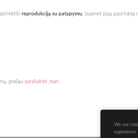
asirinktiti
reprodukciją su patapymu
, tuomet jūsų pasirinktą 
simų, prašau
parašykite man
.
We use cook
experience