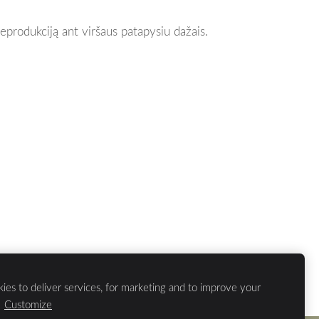
reprodukciją ant viršaus patapysiu dažais.
ies to deliver services, for marketing and to improve your
.
Customize