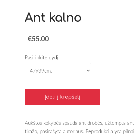
Ant kalno
€55.00
Pasirinkite dydį
Įdėti į krepšelį
Aukštos kokybės spauda ant drobės, užtempta ant 
tiražo, pasirašyta autoriaus. Reprodukcija yra piln