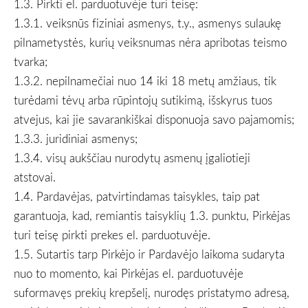
1.3. Pirkti el. parduotuvėje turi teisę:
1.3.1. veiksnūs fiziniai asmenys, t.y., asmenys sulaukę
pilnametystės, kurių veiksnumas nėra apribotas teismo
tvarka;
1.3.2. nepilnamečiai nuo 14 iki 18 metų amžiaus, tik
turėdami tėvų arba rūpintojų sutikimą, išskyrus tuos
atvejus, kai jie savarankiškai disponuoja savo pajamomis;
1.3.3. juridiniai asmenys;
1.3.4. visų aukščiau nurodytų asmenų įgaliotieji
atstovai.
1.4. Pardavėjas, patvirtindamas taisykles, taip pat
garantuoja, kad, remiantis taisyklių 1.3. punktu, Pirkėjas
turi teisę pirkti prekes el. parduotuvėje.
1.5. Sutartis tarp Pirkėjo ir Pardavėjo laikoma sudaryta
nuo to momento, kai Pirkėjas el. parduotuvėje
suformavęs prekių krepšelį, nurodęs pristatymo adresą,