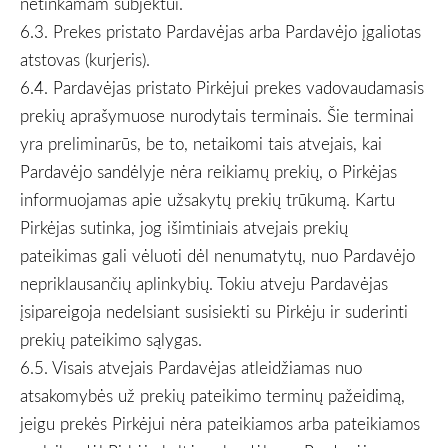
netinkamam subjektui.
6.3. Prekes pristato Pardavėjas arba Pardavėjo įgaliotas
atstovas (kurjeris).
6.4. Pardavėjas pristato Pirkėjui prekes vadovaudamasis
prekių aprašymuose nurodytais terminais. Šie terminai
yra preliminarūs, be to, netaikomi tais atvejais, kai
Pardavėjo sandėlyje nėra reikiamų prekių, o Pirkėjas
informuojamas apie užsakytų prekių trūkumą. Kartu
Pirkėjas sutinka, jog išimtiniais atvejais prekių
pateikimas gali vėluoti dėl nenumatytų, nuo Pardavėjo
nepriklausančių aplinkybių. Tokiu atveju Pardavėjas
įsipareigoja nedelsiant susisiekti su Pirkėju ir suderinti
prekių pateikimo sąlygas.
6.5. Visais atvejais Pardavėjas atleidžiamas nuo
atsakomybės už prekių pateikimo terminų pažeidimą,
jeigu prekės Pirkėjui nėra pateikiamos arba pateikiamos