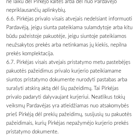
ne laiku dėl Pirkėjo kaltės arba dėl nuo Pardavėjo
nepriklausančių aplinkybių.
6.6. Pirkėjas privalo visais atvejais nedelsiant informuoti
Pardavėją, jeigu siunta pateikiama sulamdytoje arba kitu
būdu pažeistoje pakuotėje, jeigu siuntoje pateikiamos
neužsakytos prekės arba netinkamas jų kiekis, nepilna
prekės komplektacija.
6.7. Pirkėjas visais atvejais pristatymo metu pastebėjęs
pakuotės pažeidimus privalo kurjerio pateikiamame
siuntos pristatymo dokumente nurodyti pastabas arba
surašyti atskirą aktą dėl šių pažeidimų. Tai Pirkėjas
privalo padaryti dalyvaujant kurjeriui. Neatlikus tokių
veiksmų Pardavėjas yra atleidžiamas nuo atsakomybės
prieš Pirkėją dėl prekių pažeidimų, susijusių su pakuotės
pažeidimais, kurių Pirkėjas nepažymėjo kurjerio prekės
pristatymo dokumente.