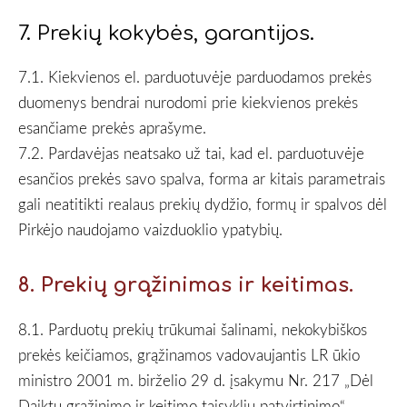
7. Prekių kokybės, garantijos.
7.1. Kiekvienos el. parduotuvėje parduodamos prekės
duomenys bendrai nurodomi prie kiekvienos prekės
esančiame prekės aprašyme.
7.2. Pardavėjas neatsako už tai, kad el. parduotuvėje
esančios prekės savo spalva, forma ar kitais parametrais
gali neatitikti realaus prekių dydžio, formų ir spalvos dėl
Pirkėjo naudojamo vaizduoklio ypatybių.
8. Prekių grąžinimas ir keitimas.
8.1. Parduotų prekių trūkumai šalinami, nekokybiškos
prekės keičiamos, grąžinamos vadovaujantis LR ūkio
ministro 2001 m. birželio 29 d. įsakymu Nr. 217 „Dėl
Daiktų grąžinimo ir keitimo taisyklių patvirtinimo“