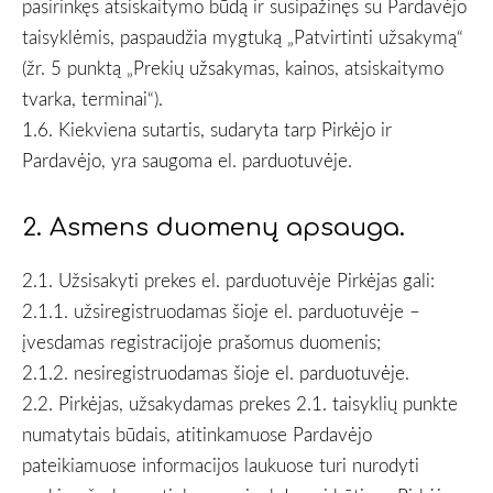
pasirinkęs atsiskaitymo būdą ir susipažinęs su Pardavėjo
taisyklėmis, paspaudžia mygtuką „Patvirtinti užsakymą“
(žr. 5 punktą „Prekių užsakymas, kainos, atsiskaitymo
tvarka, terminai“).
1.6. Kiekviena sutartis, sudaryta tarp Pirkėjo ir
Pardavėjo, yra saugoma el. parduotuvėje.
2. Asmens duomenų apsauga.
2.1. Užsisakyti prekes el. parduotuvėje Pirkėjas gali:
2.1.1. užsiregistruodamas šioje el. parduotuvėje –
įvesdamas registracijoje prašomus duomenis;
2.1.2. nesiregistruodamas šioje el. parduotuvėje.
2.2. Pirkėjas, užsakydamas prekes 2.1. taisyklių punkte
numatytais būdais, atitinkamuose Pardavėjo
pateikiamuose informacijos laukuose turi nurodyti