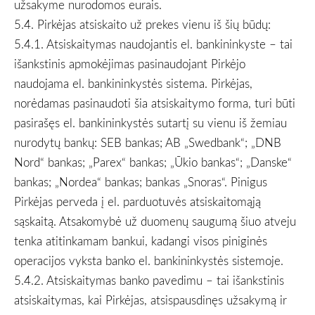
užsakyme nurodomos eurais.
5.4. Pirkėjas atsiskaito už prekes vienu iš šių būdų:
5.4.1. Atsiskaitymas naudojantis el. bankininkyste – tai
išankstinis apmokėjimas pasinaudojant Pirkėjo
naudojama el. bankininkystės sistema. Pirkėjas,
norėdamas pasinaudoti šia atsiskaitymo forma, turi būti
pasirašęs el. bankininkystės sutartį su vienu iš žemiau
nurodytų bankų: SEB bankas; AB „Swedbank“; „DNB
Nord“ bankas; „Parex“ bankas; „Ūkio bankas“; „Danske“
bankas; „Nordea“ bankas; bankas „Snoras“. Pinigus
Pirkėjas perveda į el. parduotuvės atsiskaitomąją
sąskaitą. Atsakomybė už duomenų saugumą šiuo atveju
tenka atitinkamam bankui, kadangi visos piniginės
operacijos vyksta banko el. bankininkystės sistemoje.
5.4.2. Atsiskaitymas banko pavedimu – tai išankstinis
atsiskaitymas, kai Pirkėjas, atsispausdinęs užsakymą ir