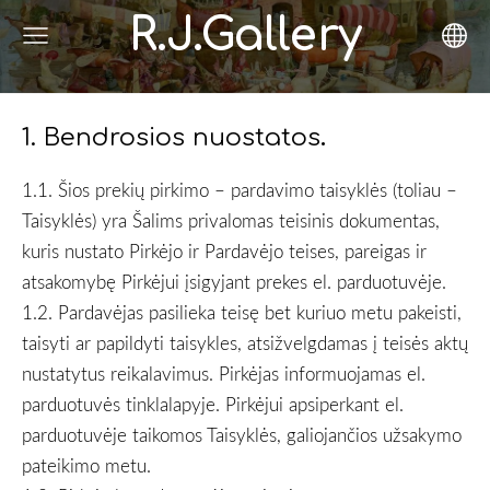
R.J.Gallery
.
1. Bendrosios nuostatos
1.1. Šios prekių pirkimo – pardavimo taisyklės (toliau –
Taisyklės) yra Šalims privalomas teisinis dokumentas,
kuris nustato Pirkėjo ir Pardavėjo teises, pareigas ir
atsakomybę Pirkėjui įsigyjant prekes el. parduotuvėje.
1.2. Pardavėjas pasilieka teisę bet kuriuo metu pakeisti,
taisyti ar papildyti taisykles, atsižvelgdamas į teisės aktų
nustatytus reikalavimus. Pirkėjas informuojamas el.
parduotuvės tinklalapyje. Pirkėjui apsiperkant el.
parduotuvėje taikomos Taisyklės, galiojančios užsakymo
pateikimo metu.