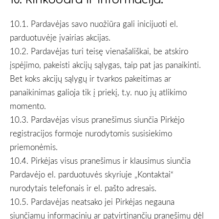
10.1. Pardavėjas savo nuožiūra gali inicijuoti el.
parduotuvėje įvairias akcijas.
10.2. Pardavėjas turi teisę vienašališkai, be atskiro
įspėjimo, pakeisti akcijų sąlygas, taip pat jas panaikinti.
Bet koks akcijų sąlygų ir tvarkos pakeitimas ar
panaikinimas galioja tik į priekį, t.y. nuo jų atlikimo
momento.
10.3. Pardavėjas visus pranešimus siunčia Pirkėjo
registracijos formoje nurodytomis susisiekimo
priemonėmis.
10.4. Pirkėjas visus pranešimus ir klausimus siunčia
Pardavėjo el. parduotuvės skyriuje „Kontaktai“
nurodytais telefonais ir el. pašto adresais.
10.5. Pardavėjas neatsako jei Pirkėjas negauna
siunčiamų informacinių ar patvirtinančių pranešimų dėl