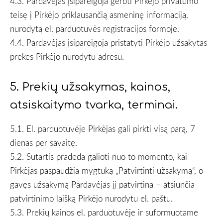
4.3. Pardavėjas įsipareigoja gerbti Pirkėjo privatumo
teisę į Pirkėjo priklausančią asmeninę informaciją,
nurodytą el. parduotuvės registracijos formoje.
4.4. Pardavėjas įsipareigoja pristatyti Pirkėjo užsakytas
prekes Pirkėjo nurodytu adresu.
5. Prekių užsakymas, kainos,
atsiskaitymo tvarka, terminai.
5.1. El. parduotuvėje Pirkėjas gali pirkti visą parą, 7
dienas per savaitę.
5.2. Sutartis pradeda galioti nuo to momento, kai
Pirkėjas paspaudžia mygtuką „Patvirtinti užsakymą“, o
gavęs užsakymą Pardavėjas jį patvirtina – atsiunčia
patvirtinimo laišką Pirkėjo nurodytu el. paštu.
5.3. Prekių kainos el. parduotuvėje ir suformuotame