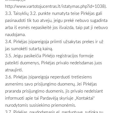
http://www.vartotojucentras.lt/istatymas.php?id=1038).
3.3. Taisyklių 3.2. punkte numatyta teise Pirkėjas gali
pasinaudoti tik tuo atveju, jeigu prekė nebuvo sugadinta
arba iš esmės nepasikeitė jos išvaizda, taip pat ji nebuvo
naudojama.
3.4. Pirkėjas įsipareigoja priimti užsakytas prekes ir už
jas sumokėti sutartą kainą.
3.5. Jeigu pasikeičia Pirkėjo registracijos formoje
pateikti duomenys, Pirkėjas privalo nedelsdamas juos
atnaujinti.
3.6. Pirkėjas įsipareigoja neperduoti tretiesiems
asmenims savo prisijungimo duomenų. Jei Pirkėjas
praranda prisijungimo duomenis, jis privalo nedelsiant
informuoti apie tai Pardavėją skyriuje „Kontaktai“
nurodytomis susisiekimo priemonėmis.
3.7. Pirkėjas, naudodamasis el. parduotuve, sutinka su