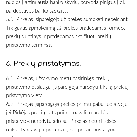
nuėjęs į artimiausią banko skyrių, perveda pinigus į el.
parduotuvės banko sąskaitą.
5.5. Pirkėjas įsipareigoja už prekes sumokėti nedelsiant.
Tik gavus apmokėjimą už prekes pradedamas formuoti
prekių siuntinys ir pradedamas skaičiuoti prekių
pristatymo terminas.
6. Prekių pristatymas.
6.1. Pirkėjas, užsakymo metu pasirinkęs prekių
pristatymo paslaugą, įsipareigoja nurodyti tikslią prekių
pristatymo vietą.
6.2. Pirkėjas įsipareigoja prekes priimti pats. Tuo atveju,
jei Pirkėjas prekių pats priimti negali, o prekės
pristatytos nurodytu adresu, Pirkėjas neturi teisės
reikšti Pardavėjui pretenzijų dėl prekių pristatymo