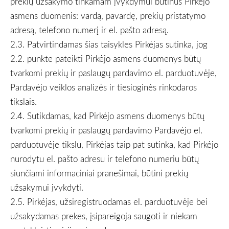
prekių užsakymo tinkamam įvykdymui būtinus Pirkėjo
asmens duomenis: vardą, pavardę, prekių pristatymo
adresą, telefono numerį ir el. pašto adresą.
2.3. Patvirtindamas šias taisykles Pirkėjas sutinka, jog
2.2. punkte pateikti Pirkėjo asmens duomenys būtų
tvarkomi prekių ir paslaugų pardavimo el. parduotuvėje,
Pardavėjo veiklos analizės ir tiesioginės rinkodaros
tikslais.
2.4. Sutikdamas, kad Pirkėjo asmens duomenys būtų
tvarkomi prekių ir paslaugų pardavimo Pardavėjo el.
parduotuvėje tikslu, Pirkėjas taip pat sutinka, kad Pirkėjo
nurodytu el. pašto adresu ir telefono numeriu būtų
siunčiami informaciniai pranešimai, būtini prekių
užsakymui įvykdyti.
2.5. Pirkėjas, užsiregistruodamas el. parduotuvėje bei
užsakydamas prekes, įsipareigoja saugoti ir niekam