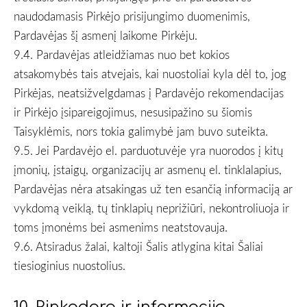
naudodamasis Pirkėjo prisijungimo duomenimis,
Pardavėjas šį asmenį laikome Pirkėju.
9.4. Pardavėjas atleidžiamas nuo bet kokios
atsakomybės tais atvejais, kai nuostoliai kyla dėl to, jog
Pirkėjas, neatsižvelgdamas į Pardavėjo rekomendacijas
ir Pirkėjo įsipareigojimus, nesusipažino su šiomis
Taisyklėmis, nors tokia galimybė jam buvo suteikta.
9.5. Jei Pardavėjo el. parduotuvėje yra nuorodos į kitų
įmonių, įstaigų, organizacijų ar asmenų el. tinklalapius,
Pardavėjas nėra atsakingas už ten esančią informaciją ar
vykdomą veiklą, tų tinklapių neprižiūri, nekontroliuoja ir
toms įmonėms bei asmenims neatstovauja.
9.6. Atsiradus žalai, kaltoji Šalis atlygina kitai Šaliai
tiesioginius nuostolius.
.
10. Rinkodara ir informacija