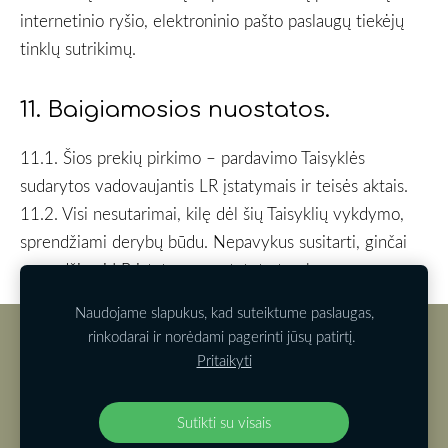
internetinio ryšio, elektroninio pašto paslaugų tiekėjų
tinklų sutrikimų.
11. Baigiamosios nuostatos.
11.1. Šios prekių pirkimo – pardavimo Taisyklės
sudarytos vadovaujantis LR įstatymais ir teisės aktais.
11.2. Visi nesutarimai, kilę dėl šių Taisyklių vykdymo,
sprendžiami derybų būdu. Nepavykus susitarti, ginčai
sprendžiami LR įstatymų nustatyta tvarka.
Naudojame slapukus, kad suteiktume paslaugas,
rinkodarai ir norėdami pagerinti jūsų patirtį.
Slapukai
Pritaikyti
Pristatymas
Pirkimas
Sutikti su visais