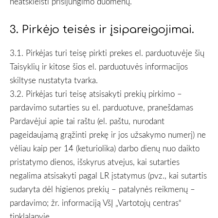
neatskleisti prisijungimo duomenų.
3. Pirkėjo teisės ir įsipareigojimai.
3.1. Pirkėjas turi teisę pirkti prekes el. parduotuvėje šių
Taisyklių ir kitose šios el. parduotuvės informacijos
skiltyse nustatyta tvarka.
3.2. Pirkėjas turi teisę atsisakyti prekių pirkimo –
pardavimo sutarties su el. parduotuve, pranešdamas
Pardavėjui apie tai raštu (el. paštu, nurodant
pageidaujamą grąžinti prekę ir jos užsakymo numerį) ne
vėliau kaip per 14 (keturiolika) darbo dienų nuo daikto
pristatymo dienos, išskyrus atvejus, kai sutarties
negalima atsisakyti pagal LR įstatymus (pvz., kai sutartis
sudaryta dėl higienos prekių – patalynės reikmenų –
pardavimo; žr. informaciją VšĮ „Vartotojų centras“
tinklalapyje