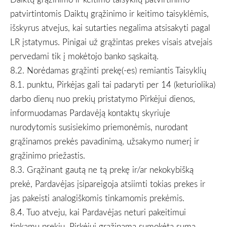
patvirtintomis Daiktų grąžinimo ir keitimo taisyklėmis,
išskyrus atvejus, kai sutarties negalima atsisakyti pagal
LR įstatymus. Pinigai už grąžintas prekes visais atvejais
pervedami tik į mokėtojo banko sąskaitą.
8.2. Norėdamas grąžinti prekę(-es) remiantis Taisyklių
8.1. punktu, Pirkėjas gali tai padaryti per 14 (keturiolika)
darbo dienų nuo prekių pristatymo Pirkėjui dienos,
informuodamas Pardavėją kontaktų skyriuje
nurodytomis susisiekimo priemonėmis, nurodant
grąžinamos prekės pavadinimą, užsakymo numerį ir
grąžinimo priežastis.
8.3. Grąžinant gautą ne tą prekę ir/ar nekokybišką
prekė, Pardavėjas įsipareigoja atsiimti tokias prekes ir
jas pakeisti analogiškomis tinkamomis prekėmis.
8.4. Tuo atveju, kai Pardavėjas neturi pakeitimui
tinkamų prekių, Pirkėjui grąžinama sumokėta suma,