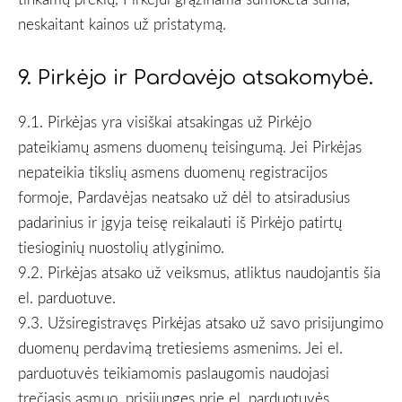
neskaitant kainos už pristatymą.
9. Pirkėjo ir Pardavėjo atsakomybė.
9.1. Pirkėjas yra visiškai atsakingas už Pirkėjo
pateikiamų asmens duomenų teisingumą. Jei Pirkėjas
nepateikia tikslių asmens duomenų registracijos
formoje, Pardavėjas neatsako už dėl to atsiradusius
padarinius ir įgyja teisę reikalauti iš Pirkėjo patirtų
tiesioginių nuostolių atlyginimo.
9.2. Pirkėjas atsako už veiksmus, atliktus naudojantis šia
el. parduotuve.
9.3. Užsiregistravęs Pirkėjas atsako už savo prisijungimo
duomenų perdavimą tretiesiems asmenims. Jei el.
parduotuvės teikiamomis paslaugomis naudojasi
trečiasis asmuo, prisijungęs prie el. parduotuvės