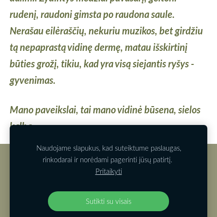
rudenį, raudoni gimsta po raudona saule.
Nerašau eilėraščių, nekuriu muzikos, bet girdžiu
tą nepaprastą vidinę dermę, matau išskirtinį
būties grožį, tikiu, kad yra visą siejantis ryšys -
gyvenimas.
Mano paveikslai, tai mano vidin
ė būsena, sielos
kalba.
Naudojame slapukus, kad suteiktume paslaugas,
rinkodarai ir norėdami pagerinti jūsų patirtį.
Slapukai
Pritaikyti
Pristatymas
Pirkimas
Sutikti su visais