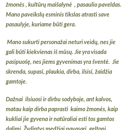
žmonės , kultūrų maišalynė , pasaulio paveldas.
Mano paveikslų esminis tikslas atrasti save
pasaulyje, kuriame būti gera.
Mano sukurti personažai neturi veidų, nes jie
gali būti kiekvienas iš mūsų. Jie yra visada
pasipuošę, nes jiems gyvenimas yra šventė.
Jie
skrenda, supasi, plaukia, dirba, ilsisi, žaidžia
gamtoje.
Dažnai ilsiuosi ir dirbu sodyboje, ant kalvos,
matau kaip dirba paprasti kaimo žmonės, kaip
kukliai jie gyvena ir natūraliai esti tos gamtos
dalimi. Žydintys medžiai pavasarį, geltoni