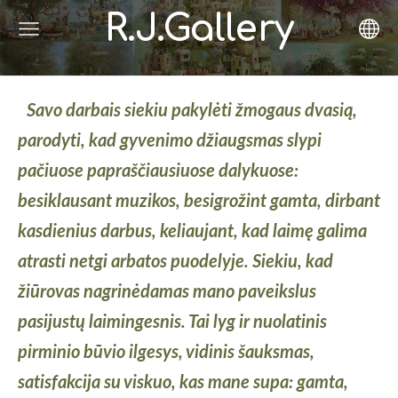
R.J.Gallery
Savo darbais siekiu pakylėti žmogaus dvasią,
parodyti, kad gyvenimo džiaugsmas slypi
pačiuose papraščiausiuose dalykuose:
besiklausant muzikos, besigrožint gamta, dirbant
kasdienius darbus, keliaujant, kad laimę galima
atrasti netgi arbatos puodelyje. Siekiu, kad
žiūrovas nagrinėdamas mano paveikslus
pasijustų laimingesnis.
Tai lyg ir nuolatinis
pirminio būvio ilgesys, vidinis šauksmas,
satisfakcija su viskuo, kas mane supa: gamta,