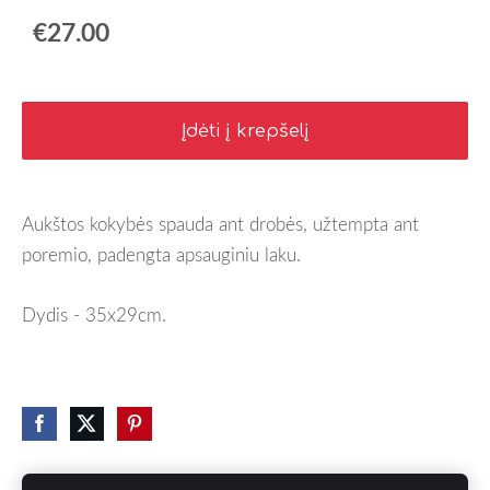
€27.00
Įdėti į krepšelį
Aukštos kokybės spauda ant drobės, užtempta ant
poremio, padengta apsauginiu laku.
Dydis - 35x29cm.