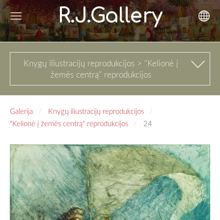
R.J.Gallery
Knygų iliustracijų reprodukcijos > "Kelionė į
žemės centrą" reprodukcijos
Galerija
Knygų iliustracijų reprodukcijos
"Kelionė į žemės centrą" reprodukcijos
24