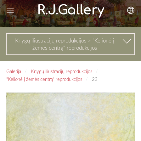
R.J.Gallery
Knygų iliustracijų reprodukcijos > "Kelionė į
žemės centrą" reprodukcijos
Galerija
Knygų iliustracijų reprodukcijos
"Kelionė į žemės centrą" reprodukcijos
23