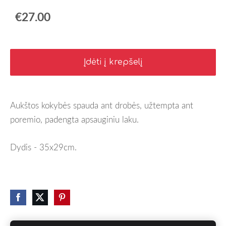
€27.00
Įdėti į krepšelį
Aukštos kokybės spauda ant drobės, užtempta ant
poremio, padengta apsauginiu laku.
Dydis - 35x29cm.