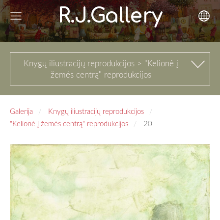
R.J.Gallery
Knygų iliustracijų reprodukcijos > "Kelionė į
žemės centrą" reprodukcijos
Galerija
Knygų iliustracijų reprodukcijos
"Kelionė į žemės centrą" reprodukcijos
20