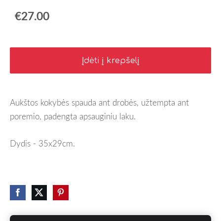
€27.00
Įdėti į krepšelį
Aukštos kokybės spauda ant drobės, užtempta ant
poremio, padengta apsauginiu laku.
Dydis - 35x29cm.