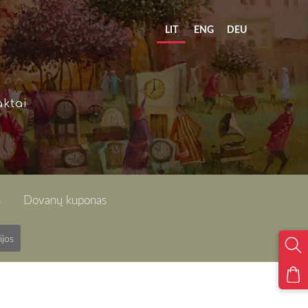
LIT
ENG
DEU
ktai
s
Dovanų kuponas
ijos