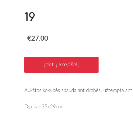
19
€27.00
Įdėti į krepšelį
Aukštos kokybės spauda ant drobės, užtempta ant 
Dydis - 35x29cm.