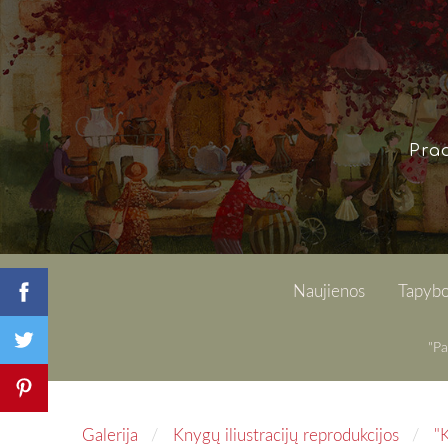
Pra
Naujienos
Tapybo
"Pa
Galerija
Knygų iliustracijų reprodukcijos
"