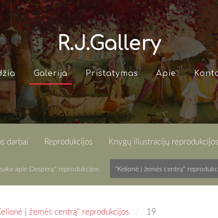
R.J.Gallery
džia
Galerija
Pristatymas
Apie
Konta
s darbai
Reprodukcijos
Knygų iliustracijų reprodukcijo
saka apie Desperą" reprodukcijos
"Kelionė į žemės centrą" reprodukc
Kelionė į žemės centrą" reprodukcijos
19