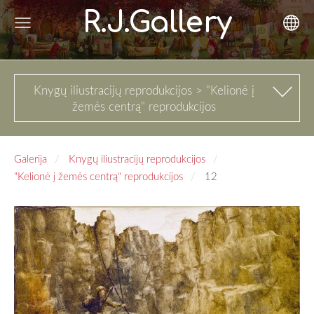
R.J.Gallery
Knygų iliustracijų reprodukcijos > "Kelionė į
žemės centrą" reprodukcijos
Galerija
Knygų iliustracijų reprodukcijos
"Kelionė į žemės centrą" reprodukcijos
12