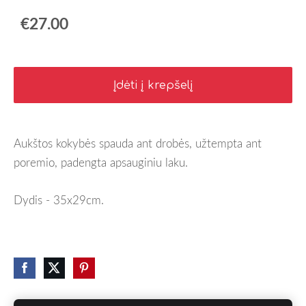
€27.00
Įdėti į krepšelį
Aukštos kokybės spauda ant drobės, užtempta ant
poremio, padengta apsauginiu laku.
Dydis - 35x29cm.