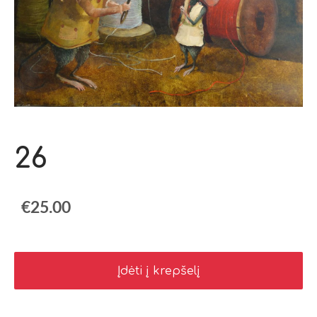
26
€25.00
Įdėti į krepšelį