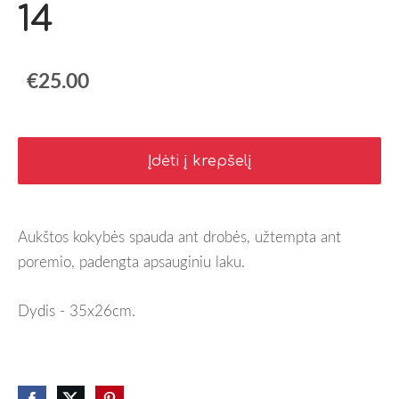
14
€25.00
Įdėti į krepšelį
Aukštos kokybės spauda ant drobės, užtempta ant
poremio, padengta apsauginiu laku.
Dydis - 35x26cm.