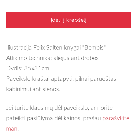
Įdėti į krepšelį
Iliustracija Felix Salten knygai "Bembis"
Atlikimo technika: aliejus ant drobės
Dydis: 35x31cm.
Paveikslo kraštai aptapyti, pilnai paruoštas
kabinimui ant sienos.
Jei turite klausimų dėl paveikslo, ar norite
pateikti pasiūlymą dėl kainos, prašau
parašykite
man
.