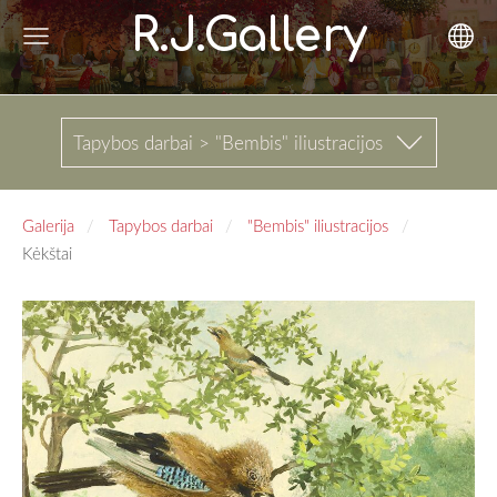
R.J.Gallery
Tapybos darbai > "Bembis" iliustracijos
Galerija
Tapybos darbai
"Bembis" iliustracijos
Kėkštai