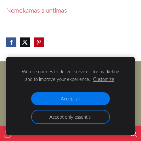
Nemokamas siuntim
as
We use cookies to deliver services, for marketing
Slapukai
and to improve your experience.
Customize
Pristatymas
Pirkimas
Accept all
Accept only essential