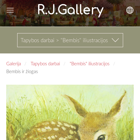
R.J.Gallery
Tapybos darbai > "Bembis" iliustracijos
Galerija
Tapybos darbai
"Bembis" iliustracijos
Bembis ir žiogas