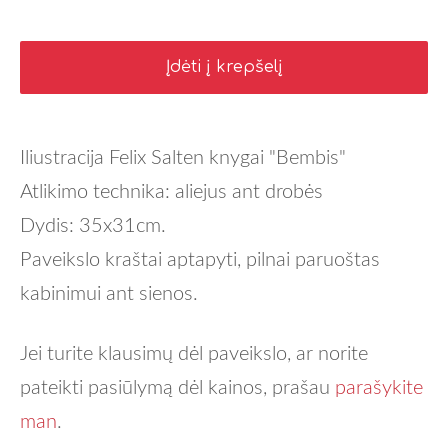
Įdėti į krepšelį
Iliustracija Felix Salten knygai "Bembis"
Atlikimo technika: aliejus ant drobės
Dydis: 35x31cm.
Paveikslo kraštai aptapyti, pilnai paruoštas
kabinimui ant sienos.
Jei turite klausimų dėl paveikslo, ar norite
pateikti pasiūlymą dėl kainos, prašau
parašykite
man
.