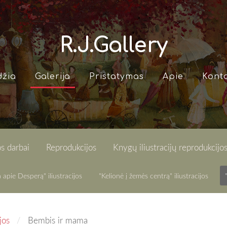
R.J.Gallery
džia
Galerija
Pristatymas
Apie
Konta
s darbai
Reprodukcijos
Knygų iliustracijų reprodukcijo
 apie Desperą" iliustracijos
"Kelionė į žemės centrą" iliustracijos
jos
Bembis ir mama