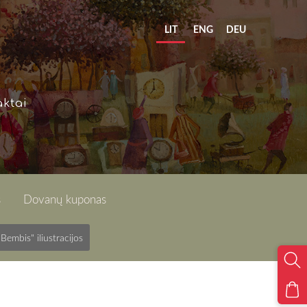
LIT
ENG
DEU
ktai
s
Dovanų kuponas
"Bembis" iliustracijos