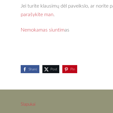
Jei turite klausimų dėl paveikslo, ar norite 
parašykite man
.
Nemokamas siuntim
as
Share
Post
Pin
Slapukai