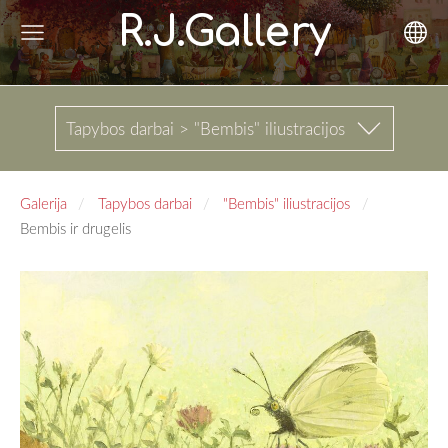
R.J.Gallery
Tapybos darbai > "Bembis" iliustracijos
Galerija
Tapybos darbai
"Bembis" iliustracijos
Bembis ir drugelis