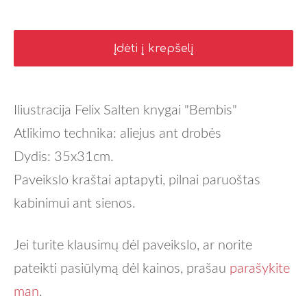
Įdėti į krepšelį
Iliustracija Felix Salten knygai "Bembis"
Atlikimo technika: aliejus ant drobės
Dydis: 35x31cm.
Paveikslo kraštai aptapyti, pilnai paruoštas
kabinimui ant sienos.
Jei turite klausimų dėl paveikslo, ar norite
pateikti pasiūlymą dėl kainos, prašau
parašykite
man
.