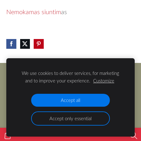
Nemokamas siuntim
as
We use cookies to deliver services, for marketing
Slapukai
and to improve your experience.
Customize
Pristatymas
Pirkimas
Accept all
Accept only essential