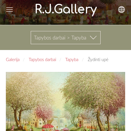
R.J.Gallery
Tapybos darbai > Tapyba
Galerija
Tapybos darbai
Tapyba
Žydinti upė