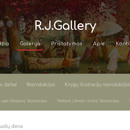
R.J.Gallery
džia
Galerija
Pristatymas
Apie
Konta
s darbai
Reprodukcijos
Knygų iliustracijų reprodukcijo
 apie Desperą" iliustracijos
"Kelionė į žemės centrą" iliustracijos
uolių diena