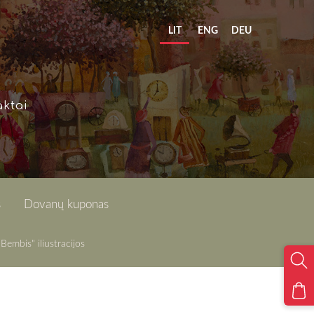
LIT
ENG
DEU
ktai
s
Dovanų kuponas
"Bembis" iliustracijos