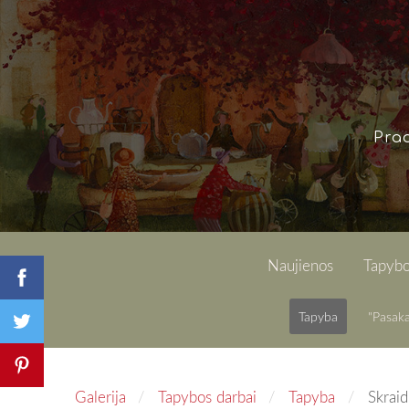
Pra
Naujienos
Tapybo
Tapyba
"Pasaka
Galerija
Tapybos darbai
Tapyba
Skraid