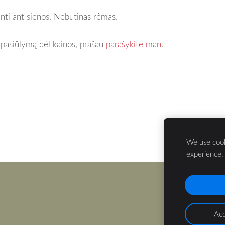
binti ant sienos. Nebūtinas rėmas.
i pasiūlymą dėl kainos, prašau
parašykite man
.
We use cook
experience
Acc