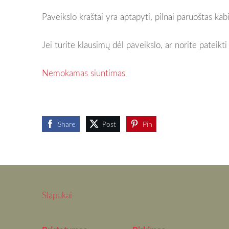
Paveikslo kraštai yra aptapyti, pilnai paruoštas ka
Jei turite klausimų dėl paveikslo, ar norite pateikt
Nemokamas siuntimas
Share
Post
Pin
Slapukai