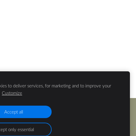
ies to deliver services, for marketing and to improve your
.
Customize
Accept all
ept only essential